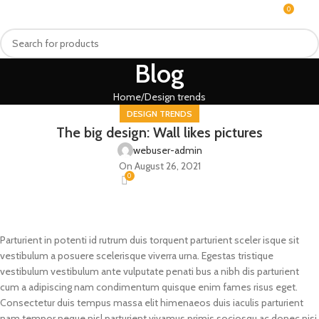
0
MENU
₨
Blog
Home
Design trends
DESIGN TRENDS
The big design: Wall likes pictures
webuser-admin
On August 26, 2021
0
Parturient in potenti id rutrum duis torquent parturient sceler isque sit
vestibulum a posuere scelerisque viverra urna. Egestas tristique
vestibulum vestibulum ante vulputate penati bus a nibh dis parturient
cum a adipiscing nam condimentum quisque enim fames risus eget.
Consectetur duis tempus massa elit himenaeos duis iaculis parturient
nam tempor neque nisl parturient vivamus primis sociosqu ac donec nisi