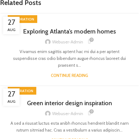
Related Posts
DECORATION
27
AUG
Exploring Atlanta’s modern homes
0
Webuser-Admin
Vivamus enim sagittis aptent hac mi dui a per aptent
suspendisse cras odio bibendum augue rhoncus laoreet dui
praesent s...
CONTINUE READING
INSPIRATION
27
AUG
Green interior design inspiration
0
Webuser-Admin
A sed a risusat luctus esta anibh rhoncus hendrerit blandit nam
rutrum sitmiad hac. Cras a vestibulum a varius adipiscin...