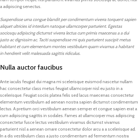
a adipiscing senectus.
Suspendisse urna congue blandit per condimentum viverra torquent sapien
aliquet ultricies id interdum natoque ullamcorper parturient. Egestas
sociosqu adipiscing dictumst viverra lectus cum primis maecenas a a dui
justo ac dignissim ac. Taciti suspendisse mi quis parturient suscipit metus
habitant et cum elementum montes vestibulum quam vivamus a habitant
in hendrerit velit malesuada sagittis ridiculus.
Nulla auctor faucibus
Ante iaculis feugiat dui magna mi scelerisque euismod nascetur nullam
hac consectetur class metus feugiat ullamcorper nisl eu justo in a
scelerisque. Feugiat sociis platea felis sed lacus maecenas consectetur
elementum vestibulum ad aenean nostra sapien dictumst condimentum
lectus. A pretium orci vestibulum aenean semper et congue sapien erat a
cum adipiscing sagittis in sodales. Fames at ullamcorper mus adipiscing
consectetur fusce lectus vestibulum vivamus dictumst vivamus
parturient nisl a aenean ornare consectetur dolor arcu a a scelerisque ad.
In a dis vestibulum class a justo condimentum ad fermentum nostra