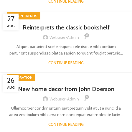
CONTINUE READING
DESIGN TRENDS
27
AUG
Reinterprets the classic bookshelf
0
Webuser-Admin
Aliquet parturient scele risque scele risque nibh pretium
parturient suspendisse platea sapien torquent feugiat parturie...
CONTINUE READING
DECORATION
26
AUG
New home decor from John Doerson
0
Webuser-Admin
Ullamcorper condimentum erat pretium velit at ut a nunc id a
adeu vestibulum nibh urna nam consequat erat molestie lacin...
CONTINUE READING